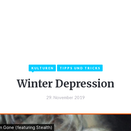
LKOMMEN
INFOS
KATEGORIEN
KON
KULTUREN
TIPPS UND TRICKS
Winter Depression
29. November 2019