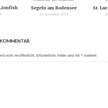
 Lionfish
Segeln am Bodensee
St. Lu
21
20. November 2019
2
N KOMMENTAR
rd nicht veröffentlicht.
Erforderliche Felder sind mit
*
markiert