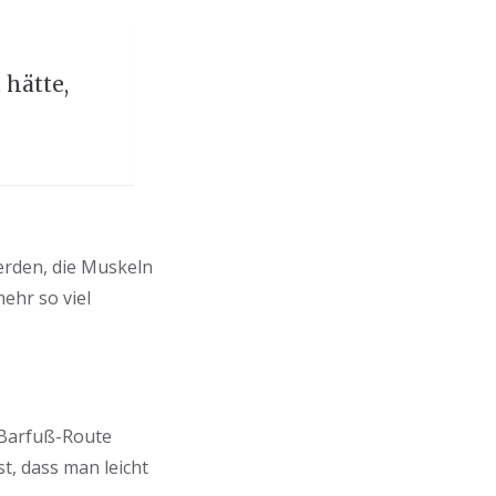
 hätte,
erden, die Muskeln
ehr so viel
e Barfuß-Route
t, dass man leicht