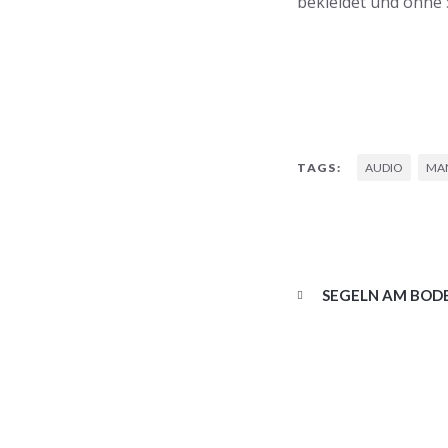
bekleidet und ohne
AUDIO
MA
TAGS:
SEGELN AM BOD