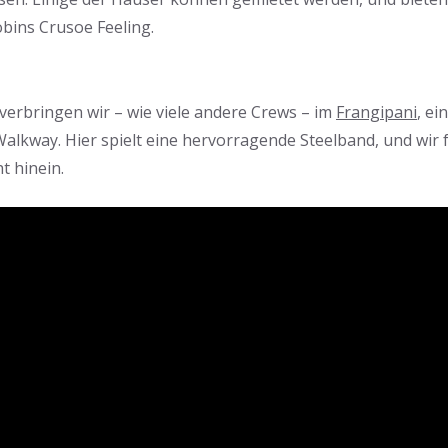
obins Crusoe Feeling.
verbringen wir – wie viele andere Crews – im
Frangipani
, e
alkway. Hier spielt eine hervorragende Steelband, und wir 
t hinein.