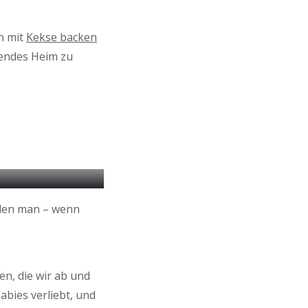
n mit
Kekse backen
endes Heim zu
 den man – wenn
n, die wir ab und
abies verliebt, und