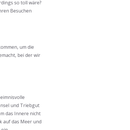
dings so toll wäre?
 Ihren Besuchen
ukommen, um die
macht, bei der wir
heimnisvolle
 Insel und Triebgut
um das Innere nicht
ck auf das Meer und
 ein