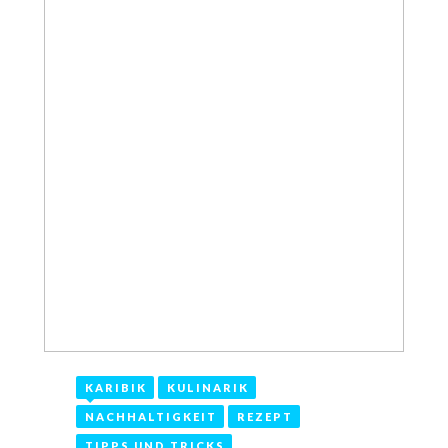
KARIBIK
KULINARIK
28. März 2021
NACHHALTIGKEIT
REZEPT
TIPPS UND TRICKS