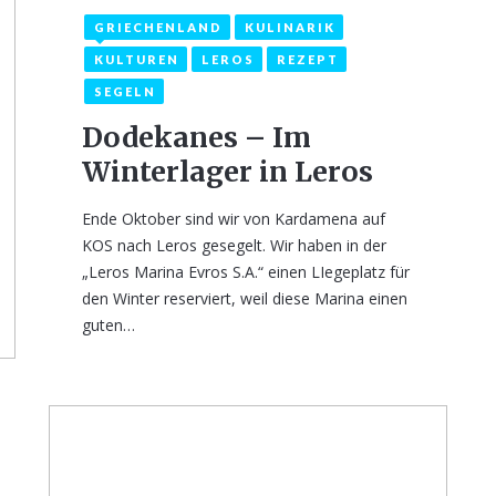
GRIECHENLAND
KULINARIK
8. Februar 2022
2
KULTUREN
LEROS
REZEPT
SEGELN
Dodekanes – Im
Winterlager in Leros
Ende Oktober sind wir von Kardamena auf
KOS nach Leros gesegelt. Wir haben in der
„Leros Marina Evros S.A.“ einen LIegeplatz für
den Winter reserviert, weil diese Marina einen
guten…