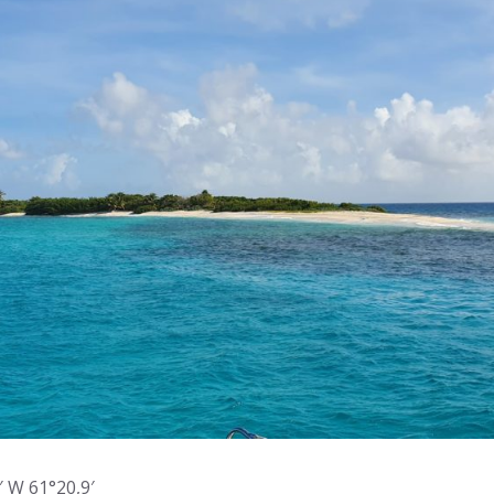
′ W 61°20,9′