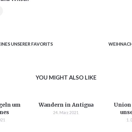
EINES UNSERER FAVORITS
WEIHNACH
YOU MIGHT ALSO LIKE
egeln um
Wandern in Antigua
Union 
ones
unse
24. März 2021
021
1.