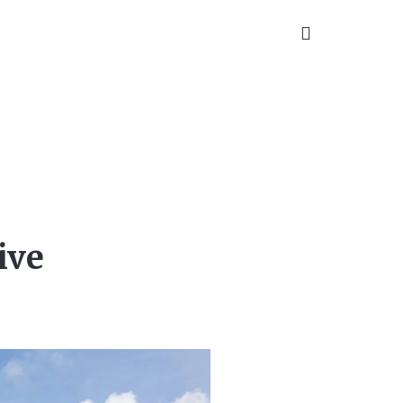
TAKT
ive