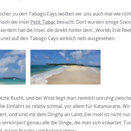
her zu den Tabago Cays wollten wir uns auch mal wie richt
noch die Insel
Petit Tabac
besucht. Dort wurden einige Szen
serdem hat die Insel, die direkt hinter dem „Worlds End Reef“
unkt auf den Tabago Cays wirklich nett ausgesehen.
ützte Bucht, und bei Wind liegt man ziemlich unruhig zwisch
Die Einfahrt ist relativ schmal, vor allem für Katamarane. Wi
t, und sind mit dem Dinghy an Land. Die Insel ist nicht nur 
n verkörpert genau alle die Dinge, die man sich erwartet: Tü
d, grüne Büsche und Kokospalmen.