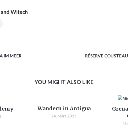
land Witsch
A IM MEER
RÉSERVE COUSTEAU 
YOU MIGHT ALSO LIKE
Wandern in Antigua
élemy
Grena
24. März 2021
3
10