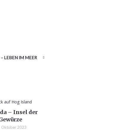
– LEBEN IM MEER
da – Insel der
Gewürze
. Oktober 2023