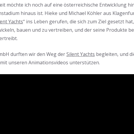
eit möchte ich noch auf eine österreichische Entwicklung hin
stadium hinaus ist. Hieke und Michael Köhler aus Klagenfur
lent Yachts
“ ins Leben gerufen, die sich zum Ziel gesetzt hat
ckeln, bauen und zu vertreiben, und der seine Produkte ber
ertreibt.
GmbH durften wir den Weg der
Silent Yachts
begleiten, und di
mit unseren Animationsvideos unterstützen.