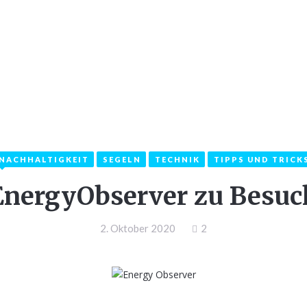
LKOMMEN
INFOS
KATEGORIEN
KON
NACHHALTIGKEIT
SEGELN
TECHNIK
TIPPS UND TRICK
EnergyObserver zu Besuc
2. Oktober 2020
2