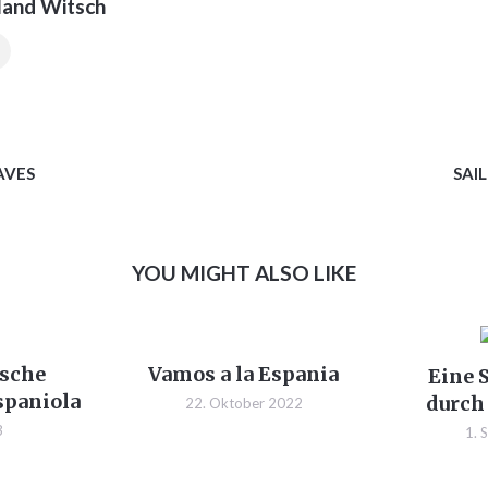
land Witsch
AVES
SAI
YOU MIGHT ALSO LIKE
sche
Vamos a la Espania
Eine 
spaniola
durch
22. Oktober 2022
3
1. 