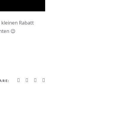
n kleinen Rabatt
hten 😉
ARE: