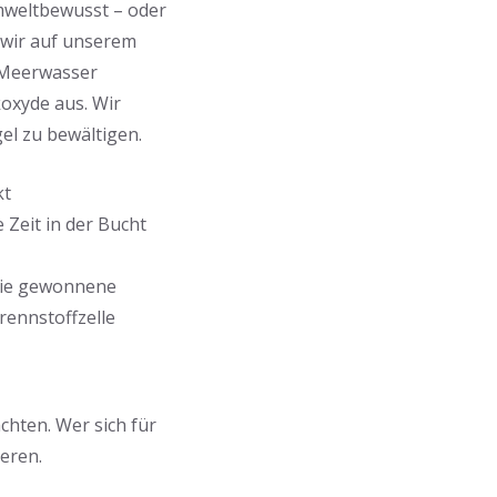
umweltbewusst – oder
n wir auf unserem
 Meerwasser
koxyde aus. Wir
el zu bewältigen.
kt
 Zeit in der Bucht
 die gewonnene
Brennstoffzelle
chten. Wer sich für
ieren.