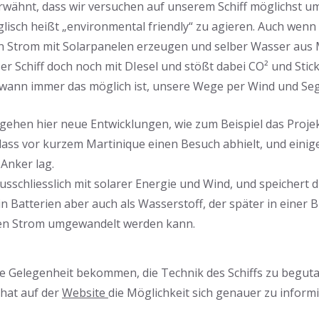
rwähnt, dass wir versuchen auf unserem Schiff möglichst 
glisch heißt „environmental friendly“ zu agieren. Auch wen
en Strom mit Solarpanelen erzeugen und selber Wasser aus
er Schiff doch noch mit DIesel und stößt dabei CO² und Stic
wann immer das möglich ist, unsere Wege per Wind und Seg
r gehen hier neue Entwicklungen, wie zum Beispiel das Proje
ass vor kurzem Martinique einen Besuch abhielt, und einige
 Anker lag.
 ausschliesslich mit solarer Energie und Wind, und speichert
in Batterien aber auch als Wasserstoff, der später in einer 
chen Strom umgewandelt werden kann.
ne Gelegenheit bekommen, die Technik des Schiffs zu beguta
, hat auf der
Website
die Möglichkeit sich genauer zu inform