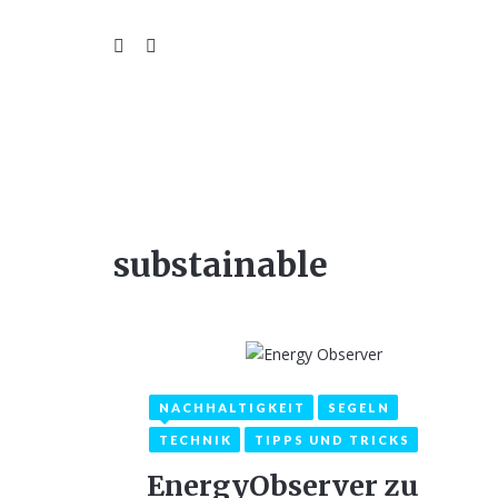
WIL
substainable
NACHHALTIGKEIT
SEGELN
2. Oktober 2020
2
TECHNIK
TIPPS UND TRICKS
EnergyObserver zu