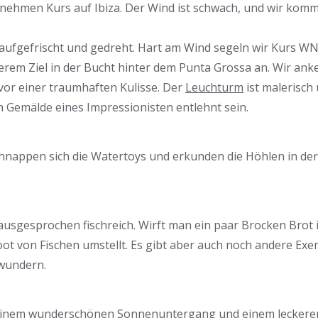
nehmen Kurs auf Ibiza. Der Wind ist schwach, und wir kom
 aufgefrischt und gedreht. Hart am Wind segeln wir Kurs W
em Ziel in der Bucht hinter dem Punta Grossa an. Wir anke
vor einer traumhaften Kulisse. Der
Leuchturm
ist malerisch 
 Gemälde eines Impressionisten entlehnt sein.
hnappen sich die Watertoys und erkunden die Höhlen in de
Melanie und Maximilian im Kanu unterwegs
 ausgesprochen fischreich. Wirft man ein paar Brocken Brot 
ot von Fischen umstellt. Es gibt aber auch noch andere Ex
wundern.
einem wunderschönen Sonnenuntergang und einem leckeren