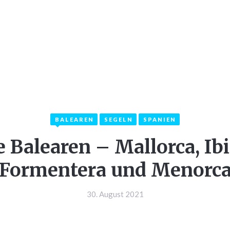
LKOMMEN
INFOS
KATEGORIEN
KON
BALEAREN
SEGELN
SPANIEN
e Balearen – Mallorca, Ibi
Formentera und Menorc
30. August 2021