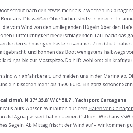
Boot schaut nach den etwas mehr als 2 Wochen in Cartagena
 Boot aus. Die weißen Oberflächen sind von einer rotbraun
t, die vom Wind von den umliegenden Hügeln über den Haf
hohen Luftfeuchtigkeit niederschlagenden Tau, bäckt das g
 werdenden schmierigen Paste zusammen. Zum Glück haben 
mitgebracht, und können das Boot wenigstens halbwegs vom
llerdings bis zur Mastspitze. Da hilft wohl erst ein kräftig
 sind wir abfahrbereit, und melden uns in der Marina ab. Di
ns ein bisschen mehr als 1500 Euro. Ein ganz schöner Schni
(local time), N 37° 35.8′ W 0° 58.7′, Yachtport Cartagena
er raus aufs Wasser. WIr laufen aus dem
Hafen von Cartage
bo del Agua
passiert haben – einen Ostkurs. Wind aus SSW m
hes Segeln. Ab Mittag frischt der Wind auf – wir kommen gu