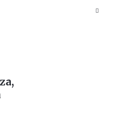
TAKT
za,
a