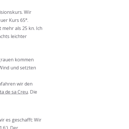
lisionskurs. Wir
uer Kurs 65°.
t mehr als 25 kn. Ich
chts leichter
engrauen kommen
 Wind und setzten
umfahren wir den
ta de sa Creu
. Die
r es geschafft: Wir
.6′). Der