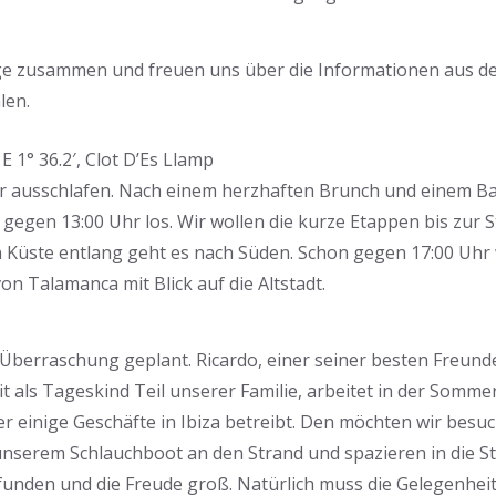
ge zusammen und freuen uns über die Informationen aus de
len.
′ E 1° 36.2′, Clot D’Es Llamp
er ausschlafen. Nach einem herzhaften Brunch und einem Bad
gegen 13:00 Uhr los. Wir wollen die kurze Etappen bis zur S
 Küste entlang geht es nach Süden. Schon gegen 17:00 Uhr 
on Talamanca mit Blick auf die Altstadt.
 Überraschung geplant. Ricardo, einer seiner besten Freunde
it als Tageskind Teil unserer Familie, arbeitet in der Somm
er einige Geschäfte in Ibiza betreibt. Den möchten wir besu
unserem Schlauchboot an den Strand und spazieren in die St
efunden und die Freude groß. Natürlich muss die Gelegenheit