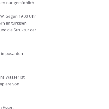
men nur gemächlich
NW. Gegen 19:00 Uhr
rn im türkisen
und die Struktur der
r imposanten
ins Wasser ist
emplare von
 Essen.