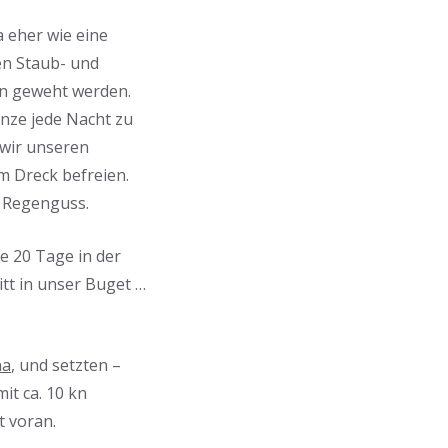
 eher wie eine
en Staub- und
en geweht werden.
anze jede Nacht zu
wir unseren
 Dreck befreien.
er Regenguss.
e 20 Tage in der
tt in unser Buget …
na
, und setzten –
it ca. 10 kn
t voran.