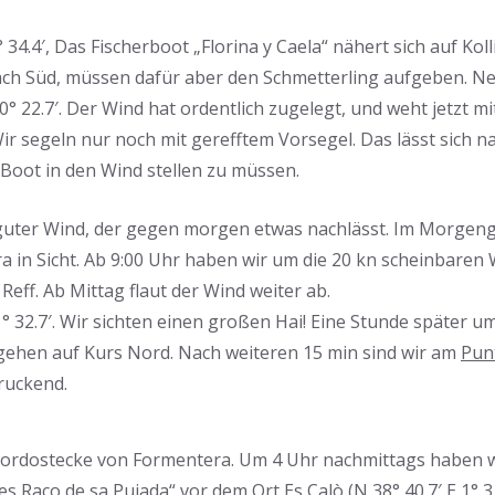
° 34.4′, Das Fischerboot „Florina y Caela“ nähert sich auf Kol
ch Süd, müssen dafür aber den Schmetterling aufgeben. Ne
 0° 22.7′. Der Wind hat ordentlich zugelegt, und weht jetzt mi
ir segeln nur noch mit gerefftem Vorsegel. Das lässt sich na
Boot in den Wind stellen zu müssen.
 guter Wind, der gegen morgen etwas nachlässt. Im Morg
a in Sicht. Ab 9:00 Uhr haben wir um die 20 kn scheinbaren
Reff. Ab Mittag flaut der Wind weiter ab.
 1° 32.7′. Wir sichten einen großen Hai! Eine Stunde später 
ehen auf Kurs Nord. Nach weiteren 15 min sind wir am
Pun
druckend.
ordostecke von Formentera. Um 4 Uhr nachmittags haben wi
es Raco de sa Pujada
“ vor dem Ort Es Calò (N 38° 40.7′ E 1° 31