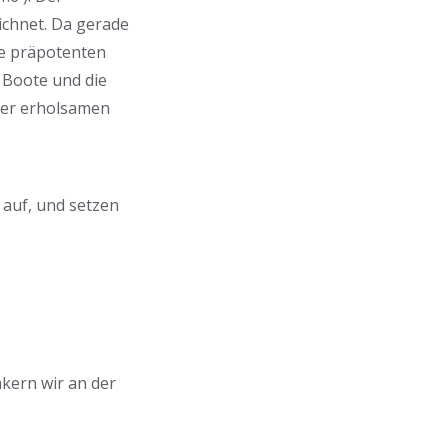
ichnet. Da gerade
ie präpotenten
 Boote und die
ner erholsamen
auf, und setzen
nkern wir an der