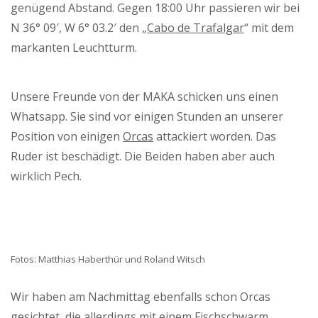
genügend Abstand. Gegen 18:00 Uhr passieren wir bei
N 36° 09′, W 6° 03.2′ den „
Cabo de Trafalgar
“ mit dem
markanten Leuchtturm.
Cabo
Unsere Freunde von der MAKA schicken uns einen
de
Whatsapp. Sie sind vor einigen Stunden an unserer
Trafalgar
Position von einigen
Orcas
attackiert worden. Das
Ruder ist beschädigt. Die Beiden haben aber auch
wirklich Pech.
Fotos: Matthias Haberthür und Roland Witsch
Wir haben am Nachmittag ebenfalls schon Orcas
gesichtet, die allerdings mit einem Fischschwarm