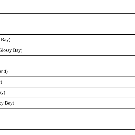
n Bay)
 Glossy Bay)
and)
e)
ay)
ey Bay)