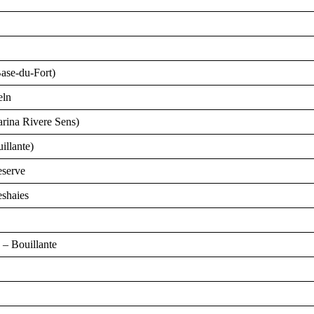
ase-du-Fort)
eln
rina Rivere Sens)
illante)
eserve
eshaies
 – Bouillante