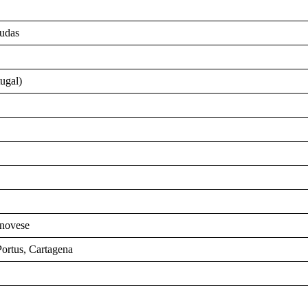
mudas
ugal)
enovese
ortus, Cartagena