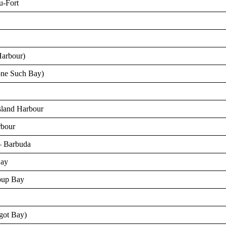
u-Fort
Harbour)
one Such Bay)
Island Harbour
rbour
 – Barbuda
Bay
oup Bay
igot Bay)