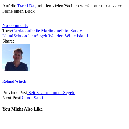
Auf die
Tyrell Bay
mit den vielen Yachten werfen wir nur aus der
Ferne einen Blick.
No comments
Tags:
Carriacou
Petite Martinique
Piton
Sandy
Island
Schnorcheln
Segeln
Wandern
White Island
Share:
Roland Witsch
Previous Post
Seit 3 Jahren unter Segeln
Next Post
Bhindi Sabji
You Might Also Like