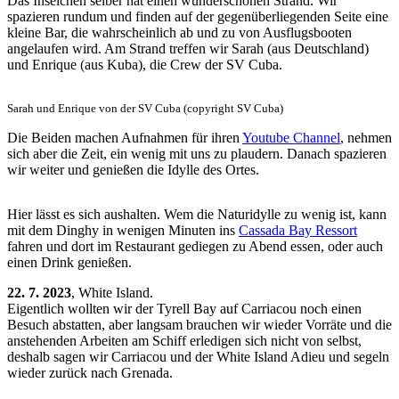
Das Inselchen selber hat einen wunderschönen Strand. Wir
spazieren rundum und finden auf der gegenüberliegenden Seite eine
kleine Bar, die wahrscheinlich ab und zu von Ausflugsbooten
angelaufen wird. Am Strand treffen wir Sarah (aus Deutschland)
und Enrique (aus Kuba), die Crew der SV Cuba.
Sarah und Enrique von der SV Cuba (copyright SV Cuba)
Die Beiden machen Aufnahmen für ihren
Youtube Channel
, nehmen
sich aber die Zeit, ein wenig mit uns zu plaudern. Danach spazieren
wir weiter und genießen die Idylle des Ortes.
Hier lässt es sich aushalten. Wem die Naturidylle zu wenig ist, kann
mit dem Dinghy in wenigen Minuten ins
Cassada Bay Ressort
fahren und dort im Restaurant gediegen zu Abend essen, oder auch
einen Drink genießen.
22. 7. 2023
, White Island.
Eigentlich wollten wir der Tyrell Bay auf Carriacou noch einen
Besuch abstatten, aber langsam brauchen wir wieder Vorräte und die
anstehenden Arbeiten am Schiff erledigen sich nicht von selbst,
deshalb sagen wir Carriacou und der White Island Adieu und segeln
wieder zurück nach Grenada.