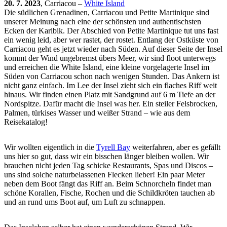
20. 7. 2023
, Carriacou –
White Island
Die südlichen Grenadinen, Carriacou und Petite Martinique sind
unserer Meinung nach eine der schönsten und authentischsten
Ecken der Karibik. Der Abschied von Petite Martinique tut uns fast
ein wenig leid, aber wer rastet, der rostet. Entlang der Ostküste von
Carriacou geht es jetzt wieder nach Süden. Auf dieser Seite der Insel
kommt der Wind ungebremst übers Meer, wir sind floot unterwegs
und erreichen die White Island, eine kleine vorgelagerte Insel im
Süden von Carriacou schon nach wenigen Stunden. Das Ankern ist
nicht ganz einfach. Im Lee der Insel zieht sich ein flaches Riff weit
hinaus. Wir finden einen Platz mit Sandgrund auf 6 m Tiefe an der
Nordspitze. Dafür macht die Insel was her. Ein steiler Felsbrocken,
Palmen, türkises Wasser und weißer Strand – wie aus dem
Reisekatalog!
Wir wollten eigentlich in die
Tyrell Bay
weiterfahren, aber es gefällt
uns hier so gut, dass wir ein bisschen länger bleiben wollen. Wir
brauchen nicht jeden Tag schicke Restaurants, Spas und Discos –
uns sind solche naturbelassenen Flecken lieber! Ein paar Meter
neben dem Boot fängt das Riff an. Beim Schnorcheln findet man
schöne Korallen, Fische, Rochen und die Schildkröten tauchen ab
und an rund ums Boot auf, um Luft zu schnappen.