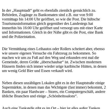
In der „Hauptstadt“ geht es ebenfalls ziemlich gemächlich zu.
Behörden, Zugänge zu Bankomaten sind z.B. nur von 9:00
vormittags bis 14:00 Uhr geöffnet, so wie die Post. Die hübsche
Tourismusinformation gleich gegenüber des Landestegs hat
immerhin bis 16:00 Uhr geöffnet und versorgt uns mit einer Karte
und Informationen. Gleich in der Nähe gibt es die Post, eine Bank
und die Polizeistation.
Die Vermittlung eines Leihautos oder Rollers scheitert aber, ebenso
wie unsere eigenen Versuche ein Fahrzeug zu bekommen. So
machen wir uns zu Fuß auf den Weg und erkunden erst mal die
Gemeinde, deren Größe „überschaubar“ ist. Zwischen modernen
Häusern finden sich immer wieder urige karibische Hütten, in denen
um wenig Geld Bier und Essen verkauft wird.
Neben diesen unzähligen Lokalen gibt es in der Hauptstraße einige
Supermärkte, in denen man das Wichtigste (fast immer) bekommt, 2
Banken, ein paar Hardware – Stores, ein Computergeschäft, andere
übliche Branchen und einige „Schönheitssalons“.
Auch eine Tankstelle gibt es im Ort – hier ist alles außer Tanken