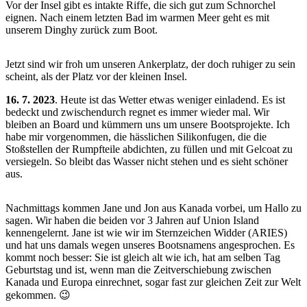
Vor der Insel gibt es intakte Riffe, die sich gut zum Schnorchel
eignen. Nach einem letzten Bad im warmen Meer geht es mit
unserem Dinghy zurück zum Boot.
Jetzt sind wir froh um unseren Ankerplatz, der doch ruhiger zu sein
scheint, als der Platz vor der kleinen Insel.
16. 7. 2023
. Heute ist das Wetter etwas weniger einladend. Es ist
bedeckt und zwischendurch regnet es immer wieder mal. Wir
bleiben an Board und kümmern uns um unsere Bootsprojekte. Ich
habe mir vorgenommen, die hässlichen Silikonfugen, die die
Stoßstellen der Rumpfteile abdichten, zu füllen und mit Gelcoat zu
versiegeln. So bleibt das Wasser nicht stehen und es sieht schöner
aus.
Nachmittags kommen Jane und Jon aus Kanada vorbei, um Hallo zu
sagen. Wir haben die beiden vor 3 Jahren auf Union Island
kennengelernt. Jane ist wie wir im Sternzeichen Widder (ARIES)
und hat uns damals wegen unseres Bootsnamens angesprochen. Es
kommt noch besser: Sie ist gleich alt wie ich, hat am selben Tag
Geburtstag und ist, wenn man die Zeitverschiebung zwischen
Kanada und Europa einrechnet, sogar fast zur gleichen Zeit zur Welt
gekommen. 😉