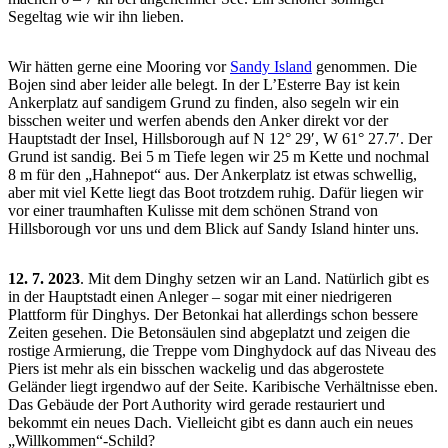
Segeltag wie wir ihn lieben.
Wir hätten gerne eine Mooring vor
Sandy Island
genommen. Die
Bojen sind aber leider alle belegt. In der L’Esterre Bay ist kein
Ankerplatz auf sandigem Grund zu finden, also segeln wir ein
bisschen weiter und werfen abends den Anker direkt vor der
Hauptstadt der Insel, Hillsborough auf N 12° 29′, W 61° 27.7′. Der
Grund ist sandig. Bei 5 m Tiefe legen wir 25 m Kette und nochmal
8 m für den „Hahnepot“ aus. Der Ankerplatz ist etwas schwellig,
aber mit viel Kette liegt das Boot trotzdem ruhig. Dafür liegen wir
vor einer traumhaften Kulisse mit dem schönen Strand von
Hillsborough vor uns und dem Blick auf Sandy Island hinter uns.
12. 7. 2023
. Mit dem Dinghy setzen wir an Land. Natürlich gibt es
in der Hauptstadt einen Anleger – sogar mit einer niedrigeren
Plattform für Dinghys. Der Betonkai hat allerdings schon bessere
Zeiten gesehen. Die Betonsäulen sind abgeplatzt und zeigen die
rostige Armierung, die Treppe vom Dinghydock auf das Niveau des
Piers ist mehr als ein bisschen wackelig und das abgerostete
Geländer liegt irgendwo auf der Seite. Karibische Verhältnisse eben.
Das Gebäude der Port Authority wird gerade restauriert und
bekommt ein neues Dach. Vielleicht gibt es dann auch ein neues
„Willkommen“-Schild?