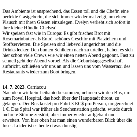
Das Ambiente ist ansprechend, das Essen toll und die Chefin eine
perfekte Gastgeberin, die sich immer wieder mal zeigt, um einen
Plausch mit ihren Gästen einzulegen. Evelyn verliebt sich sofort in
ihre kleine Hündin Chelsea!
Wir speisen fast wie in Europa: Es gibt frisches Brot mit
Rosemarinbutter als Entré, schönes Geschirr mit Platztellern und
Stoffservietten. Die Speisen sind liebevoll angerichtet und die
Drinks lecker. Den bunten Schildern nach zu urteilen, haben es sich
hier schon viele Crews wie wir einen netten Abend gegönnt. Fast zu
schnell geht der Abend vorbei. Als die Geburtstagsgesellschaft
aufbricht, schließen wir uns an und lassen uns vom Wassertaxi des
Restaurants wieder zum Boot bringen.
14. 7. 2023
, Carriacou
Nachdem wir kein Leihauto bekommen, nehmen wir den Bus, um
zum Royal Hospital, das hoch über der Hauptstadt thront, zu
gelangen. Der Bus kostet pro Fahrt 3 EC$ pro Person, umgerechnet
1 €. Das Spital war früher als Seuchenstation gedacht, wurde durch
mehrere Stürme zerstört, aber immer wieder aufgebaut und
erweitert. Von hier oben hat man einen wunderbaren Blick über die
Insel. Leider ist es heute etwas dunstig.