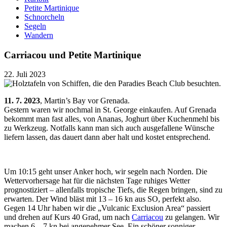
Petite Martinique
Schnorcheln
Segeln
Wandern
Carriacou und Petite Martinique
22. Juli 2023
11. 7. 2023
, Martin’s Bay vor Grenada.
Gestern waren wir nochmal in St. George einkaufen. Auf Grenada
bekommt man fast alles, von Ananas, Joghurt über Kuchenmehl bis
zu Werkzeug. Notfalls kann man sich auch ausgefallene Wünsche
liefern lassen, das dauert dann aber halt und kostet entsprechend.
Um 10:15 geht unser Anker hoch, wir segeln nach Norden. Die
Wettervorhersage hat für die nächsten Tage ruhiges Wetter
prognostiziert – allenfalls tropische Tiefs, die Regen bringen, sind zu
erwarten. Der Wind bläst mit 13 – 16 kn aus SO, perfekt also.
Gegen 14 Uhr haben wir die „Vulcanic Exclusion Area“ passiert
und drehen auf Kurs 40 Grad, um nach
Carriacou
zu gelangen. Wir
machen 6 – 7 kn bei angenehmer See. Ein schöner sonniger