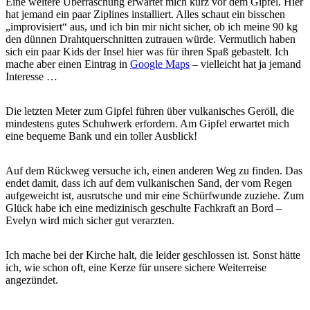
Eine weitere Überraschung erwartet mich kurz vor dem Gipfel. Hier
hat jemand ein paar Ziplines installiert. Alles schaut ein bisschen
„improvisiert“ aus, und ich bin mir nicht sicher, ob ich meine 90 kg
den dünnen Drahtquerschnitten zutrauen würde. Vermutlich haben
sich ein paar Kids der Insel hier was für ihren Spaß gebastelt. Ich
mache aber einen Eintrag in
Google Maps
– vielleicht hat ja jemand
Interesse …
Die letzten Meter zum Gipfel führen über vulkanisches Geröll, die
mindestens gutes Schuhwerk erfordern. Am Gipfel erwartet mich
eine bequeme Bank und ein toller Ausblick!
Auf dem Rückweg versuche ich, einen anderen Weg zu finden. Das
endet damit, dass ich auf dem vulkanischen Sand, der vom Regen
aufgeweicht ist, ausrutsche und mir eine Schürfwunde zuziehe. Zum
Glück habe ich eine medizinisch geschulte Fachkraft an Bord –
Evelyn wird mich sicher gut verarzten.
Ich mache bei der Kirche halt, die leider geschlossen ist. Sonst hätte
ich, wie schon oft, eine Kerze für unsere sichere Weiterreise
angezündet.