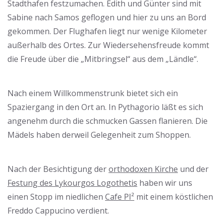
Stadthafen festzumachen. Edith und Günter sind mit
Sabine nach Samos geflogen und hier zu uns an Bord
gekommen. Der Flughafen liegt nur wenige Kilometer
außerhalb des Ortes. Zur Wiedersehensfreude kommt
die Freude über die „Mitbringsel“ aus dem „Ländle“.
Ländle GIN
Nach einem Willkommenstrunk bietet sich ein
Spaziergang in den Ort an. In Pythagorio läßt es sich
angenehm durch die schmucken Gassen flanieren. Die
Mädels haben derweil Gelegenheit zum Shoppen.
Nach der Besichtigung der
o
r
t
h
o
d
o
x
e
n
Kirche
und der
Festung des Lykourgos Logothetis
haben wir uns
einen Stopp im niedlichen
Cafe PI²
mit einem köstlichen
Freddo Cappucino verdient.