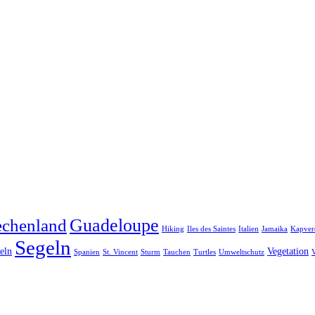
Guadeloupe
echenland
Hiking
Iles des Saintes
Italien
Jamaika
Kapver
Segeln
eln
Vegetation
Spanien
St. Vincent
Sturm
Tauchen
Turtles
Umweltschutz
V