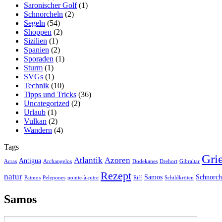
Saronischer Golf
(1)
Schnorcheln
(2)
Segeln
(54)
Shoppen
(2)
Sizilien
(1)
Spanien
(2)
Sporaden
(1)
Sturm
(1)
SVGs
(1)
Technik
(10)
Tipps und Tricks
(36)
Uncategorized
(2)
Urlaub
(1)
Vulkan
(2)
Wandern
(4)
Tags
Gri
Atlantik
Azoren
Antigua
Acras
Archangelos
Dodekanes
Drehort
Gibraltar
Rezept
natur
Samos
Schnorch
Patmos
Pelepones
pointe-à-pitre
Riff
Schildkröten
Samos