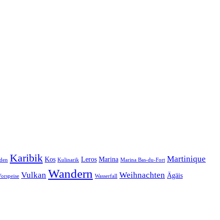
Karibik
Martinique
Kos
Leros
Marina
den
Kulinarik
Marina Bas-du-Fort
Wandern
Vulkan
Weihnachten
Ägäis
orspeise
Wasserfall