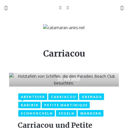
Carriacou
22. Juli 2023
ABENTEUER
CARRIACOU
GRENADA
KARIBIK
PETITE MARTINIQUE
SCHNORCHELN
SEGELN
WANDERN
Carriacou und Petite