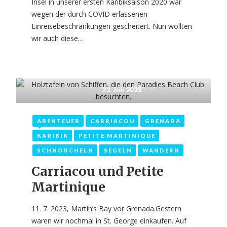
Insel in unserer ersten Karibiksaison 2020 war
wegen der durch COVID erlassenen
Einreisebeschränkungen gescheitert. Nun wollten
wir auch diese…
22. Juli 2023
ABENTEUER
CARRIACOU
GRENADA
KARIBIK
PETITE MARTINIQUE
SCHNORCHELN
SEGELN
WANDERN
Carriacou und Petite
Martinique
11. 7. 2023, Martin’s Bay vor Grenada.Gestern
waren wir nochmal in St. George einkaufen. Auf