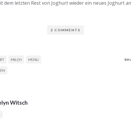
t dem letzten Rest von Joghurt wieder ein neues Joghurt a
.
2 COMMENTS
RT
MILCH
MÜSLI
SH
HEN
elyn Witsch