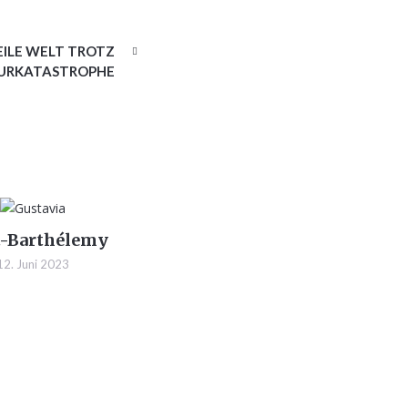
EILE WELT TROTZ
URKATASTROPHE
t-Barthélemy
12. Juni 2023