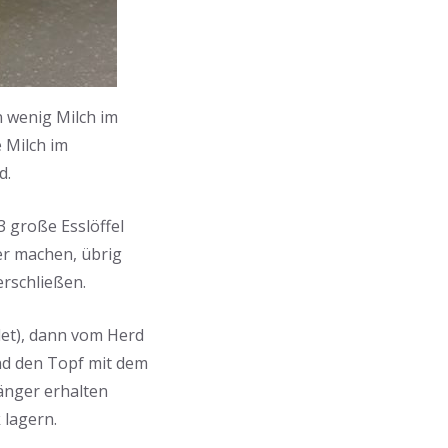
n wenig Milch im
 Milch im
d.
3 große Esslöffel
er machen, übrig
erschließen.
det), dann vom Herd
und den Topf mit dem
änger erhalten
 lagern.