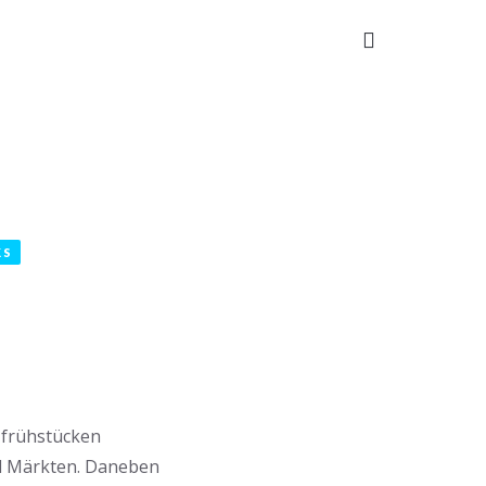
TAKT
KS
r frühstücken
nd Märkten. Daneben