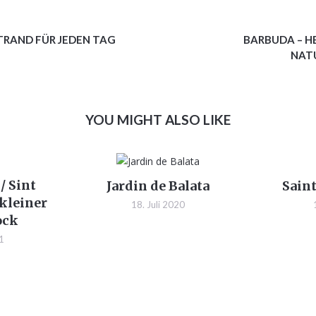
STRAND FÜR JEDEN TAG
BARBUDA – H
NAT
YOU MIGHT ALSO LIKE
/ Sint
Jardin de Balata
Sain
kleiner
18. Juli 2020
ock
21