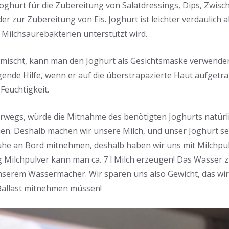
oghurt für die Zubereitung von Salatdressings, Dips, Zwisc
er zur Zubereitung von Eis. Joghurt ist leichter verdaulich al
 Milchsäurebakterien unterstützt wird.
rmischt, kann man den Joghurt als Gesichtsmaske verwende
agende Hilfe, wenn er auf die überstrapazierte Haut aufgetra
 Feuchtigkeit.
erwegs, würde die Mitnahme des benötigten Joghurts natürli
n. Deshalb machen wir unsere Milch, und unser Joghurt sel
he an Bord mitnehmen, deshalb haben wir uns mit Milchpul
g Milchpulver kann man ca. 7 l Milch erzeugen! Das Wasse
nserem Wassermacher. Wir sparen uns also Gewicht, das wir
 Ballast mitnehmen müssen!