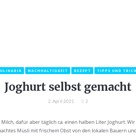
LKOMMEN
INFOS
KATEGORIEN
KON
ULINARIK
NACHHALTIGKEIT
REZEPT
TIPPS UND TRIC
Joghurt selbst gemacht
2. April 2021
2
ilch, dafür aber täglich ca. einen halben Liter Joghurt. Wi
machtes Müsli mit frischem Obst von den lokalen Bauern u