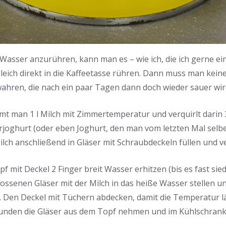
 Wasser anzurühren, kann man es – wie ich, die ich gerne ei
leich direkt in die Kaffeetasse rühren. Dann muss man keine
hren, die nach ein paar Tagen dann doch wieder sauer wir
mt man 1 l Milch mit Zimmertemperatur und verquirlt darin 
urjoghurt (oder eben Joghurt, den man vom letzten Mal selb
ilch anschließend in Gläser mit Schraubdeckeln füllen und v
f mit Deckel 2 Finger breit Wasser erhitzen (bis es fast sie
ossenen Gläser mit der Milch in das heiße Wasser stellen 
. Den Deckel mit Tüchern abdecken, damit die Temperatur l
Stunden die Gläser aus dem Topf nehmen und im Kühlschrank