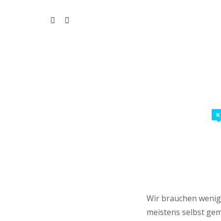
WIL
K
Wir brauchen wenig M
meistens selbst ge