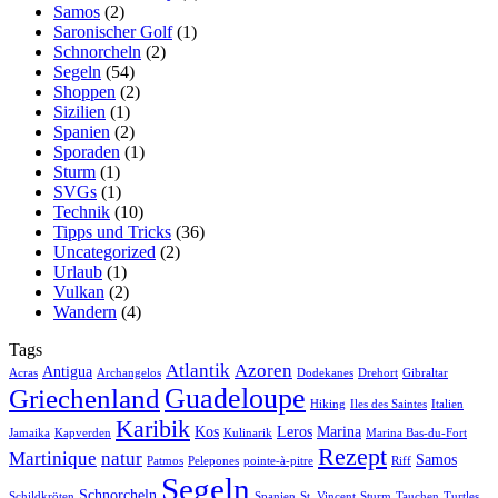
Samos
(2)
Saronischer Golf
(1)
Schnorcheln
(2)
Segeln
(54)
Shoppen
(2)
Sizilien
(1)
Spanien
(2)
Sporaden
(1)
Sturm
(1)
SVGs
(1)
Technik
(10)
Tipps und Tricks
(36)
Uncategorized
(2)
Urlaub
(1)
Vulkan
(2)
Wandern
(4)
Tags
Atlantik
Azoren
Antigua
Acras
Archangelos
Dodekanes
Drehort
Gibraltar
Guadeloupe
Griechenland
Hiking
Iles des Saintes
Italien
Karibik
Kos
Leros
Marina
Jamaika
Kapverden
Kulinarik
Marina Bas-du-Fort
Rezept
Martinique
natur
Samos
Patmos
Pelepones
pointe-à-pitre
Riff
Segeln
Schnorcheln
Schildkröten
Spanien
St. Vincent
Sturm
Tauchen
Turtles