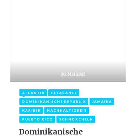
10. Mai 2023
ATLANTIK
CLEARANCE
DOMINIKANISCHE REPUBLIK
JAMAIKA
KARIBIK
NACHHALTIGKEIT
PUERTO RICO
SCHNORCHELN
Dominikanische