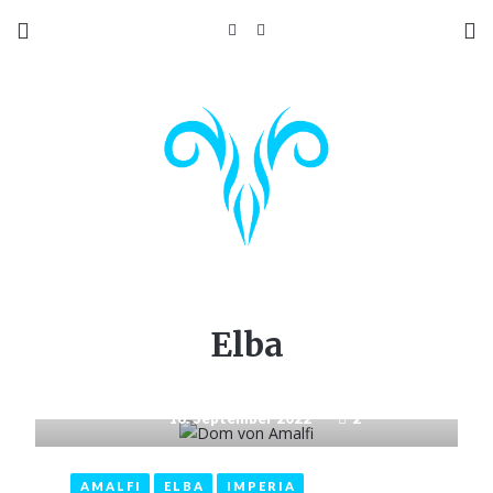
Elba
16. September 2022
2
AMALFI
ELBA
IMPERIA