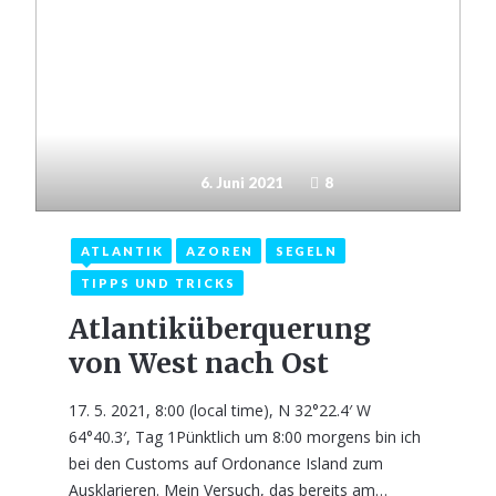
6. Juni 2021
8
ATLANTIK
AZOREN
SEGELN
TIPPS UND TRICKS
Atlantiküberquerung
von West nach Ost
17. 5. 2021, 8:00 (local time), N 32°22.4′ W
64°40.3′, Tag 1Pünktlich um 8:00 morgens bin ich
bei den Customs auf Ordonance Island zum
Ausklarieren. Mein Versuch, das bereits am…