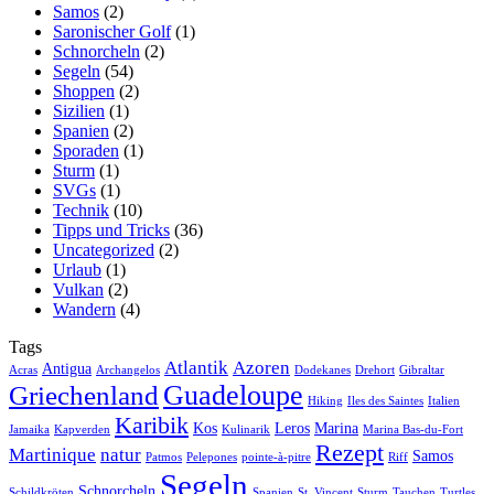
Samos
(2)
Saronischer Golf
(1)
Schnorcheln
(2)
Segeln
(54)
Shoppen
(2)
Sizilien
(1)
Spanien
(2)
Sporaden
(1)
Sturm
(1)
SVGs
(1)
Technik
(10)
Tipps und Tricks
(36)
Uncategorized
(2)
Urlaub
(1)
Vulkan
(2)
Wandern
(4)
Tags
Atlantik
Azoren
Antigua
Acras
Archangelos
Dodekanes
Drehort
Gibraltar
Guadeloupe
Griechenland
Hiking
Iles des Saintes
Italien
Karibik
Kos
Leros
Marina
Jamaika
Kapverden
Kulinarik
Marina Bas-du-Fort
Rezept
Martinique
natur
Samos
Patmos
Pelepones
pointe-à-pitre
Riff
Segeln
Schnorcheln
Schildkröten
Spanien
St. Vincent
Sturm
Tauchen
Turtles