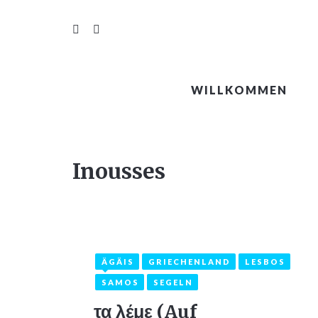
WILLKOMMEN
Inousses
ÄGÄIS
GRIECHENLAND
LESBOS
15. August 2022
2
SAMOS
SEGELN
τα λέμε (Auf