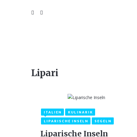
WIL
Lipari
ITALIEN
KULINARIK
17. September 2021
LIPARISCHE INSELN
SEGELN
Liparische Inseln