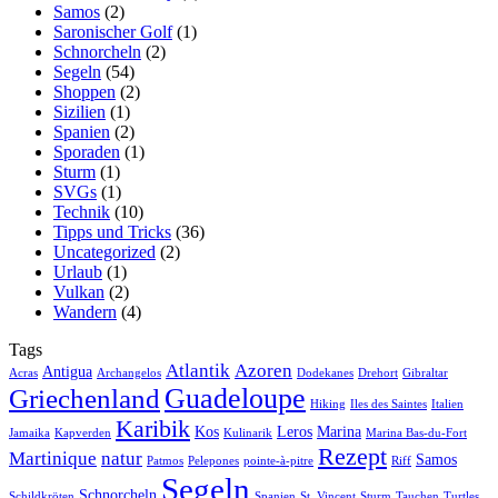
Samos
(2)
Saronischer Golf
(1)
Schnorcheln
(2)
Segeln
(54)
Shoppen
(2)
Sizilien
(1)
Spanien
(2)
Sporaden
(1)
Sturm
(1)
SVGs
(1)
Technik
(10)
Tipps und Tricks
(36)
Uncategorized
(2)
Urlaub
(1)
Vulkan
(2)
Wandern
(4)
Tags
Atlantik
Azoren
Antigua
Acras
Archangelos
Dodekanes
Drehort
Gibraltar
Guadeloupe
Griechenland
Hiking
Iles des Saintes
Italien
Karibik
Kos
Leros
Marina
Jamaika
Kapverden
Kulinarik
Marina Bas-du-Fort
Rezept
Martinique
natur
Samos
Patmos
Pelepones
pointe-à-pitre
Riff
Segeln
Schnorcheln
Schildkröten
Spanien
St. Vincent
Sturm
Tauchen
Turtles