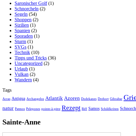
Saronischer Golf
(1)
Schnorcheln
(2)
Segeln
(54)
Shoppen
(2)
Sizilien
(1)
Spanien
(2)
Sporaden
(1)
Sturm
(1)
SVGs
(1)
Technik
(10)
Tipps und Tricks
(36)
Uncategorized
(2)
Urlaub
(1)
Vulkan
(2)
Wandern
(4)
Tags
Gri
Atlantik
Azoren
Antigua
Acras
Archangelos
Dodekanes
Drehort
Gibraltar
Rezept
natur
Samos
Schnorch
Patmos
Pelepones
pointe-à-pitre
Riff
Schildkröten
Sainte-Anne