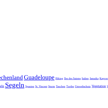
Guadeloupe
echenland
Hiking
Iles des Saintes
Italien
Jamaika
Kapver
Segeln
eln
Vegetation
Spanien
St. Vincent
Sturm
Tauchen
Turtles
Umweltschutz
V