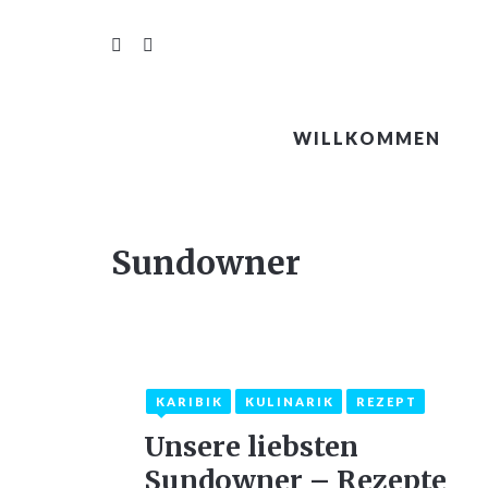
WILLKOMMEN
Sundowner
KARIBIK
KULINARIK
REZEPT
15. März 2021
6
Unsere liebsten
Sundowner – Rezepte