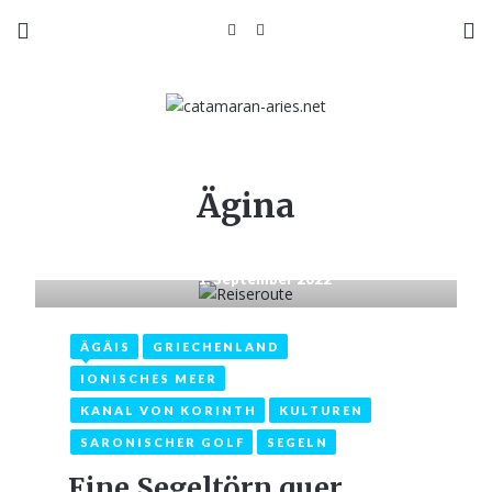
Ägina
1. September 2022
ÄGÄIS
GRIECHENLAND
IONISCHES MEER
KANAL VON KORINTH
KULTUREN
SARONISCHER GOLF
SEGELN
Eine Segeltörn quer