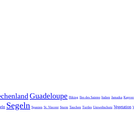
Guadeloupe
echenland
Hiking
Iles des Saintes
Italien
Jamaika
Kapver
Segeln
eln
Vegetation
Spanien
St. Vincent
Sturm
Tauchen
Turtles
Umweltschutz
V