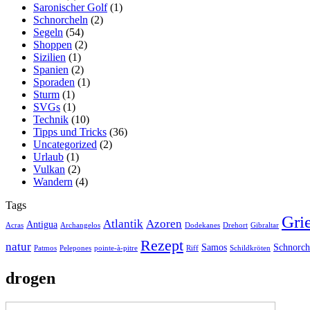
Saronischer Golf
(1)
Schnorcheln
(2)
Segeln
(54)
Shoppen
(2)
Sizilien
(1)
Spanien
(2)
Sporaden
(1)
Sturm
(1)
SVGs
(1)
Technik
(10)
Tipps und Tricks
(36)
Uncategorized
(2)
Urlaub
(1)
Vulkan
(2)
Wandern
(4)
Tags
Gri
Atlantik
Azoren
Antigua
Acras
Archangelos
Dodekanes
Drehort
Gibraltar
Rezept
natur
Samos
Schnorch
Patmos
Pelepones
pointe-à-pitre
Riff
Schildkröten
drogen