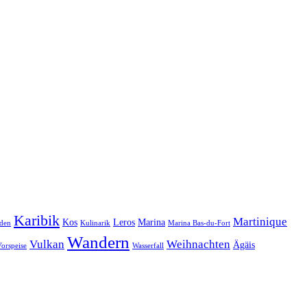
Karibik
Martinique
Kos
Leros
Marina
den
Kulinarik
Marina Bas-du-Fort
Wandern
Vulkan
Weihnachten
Ägäis
orspeise
Wasserfall