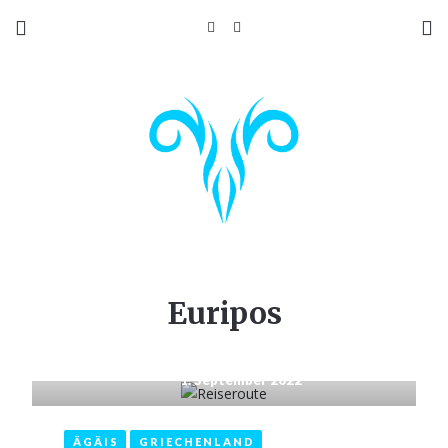
Euripos
1. September 2022
ÄGÄIS
GRIECHENLAND