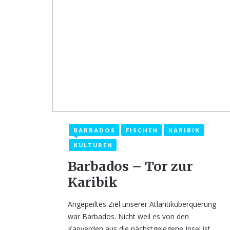
BARBADOS
FISCHEN
KARIBIK
25. Dezember 2022
1
KULTUREN
Barbados – Tor zur
Karibik
Angepeiltes Ziel unserer Atlantiküberquerung
war Barbados. Nicht weil es von den
Kapverden aus die nächstgelegene Insel ist,