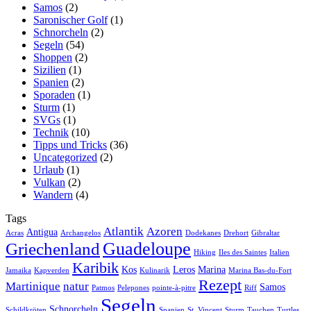
Samos
(2)
Saronischer Golf
(1)
Schnorcheln
(2)
Segeln
(54)
Shoppen
(2)
Sizilien
(1)
Spanien
(2)
Sporaden
(1)
Sturm
(1)
SVGs
(1)
Technik
(10)
Tipps und Tricks
(36)
Uncategorized
(2)
Urlaub
(1)
Vulkan
(2)
Wandern
(4)
Tags
Atlantik
Azoren
Antigua
Acras
Archangelos
Dodekanes
Drehort
Gibraltar
Guadeloupe
Griechenland
Hiking
Iles des Saintes
Italien
Karibik
Kos
Leros
Marina
Jamaika
Kapverden
Kulinarik
Marina Bas-du-Fort
Rezept
Martinique
natur
Samos
Patmos
Pelepones
pointe-à-pitre
Riff
Segeln
Schnorcheln
Schildkröten
Spanien
St. Vincent
Sturm
Tauchen
Turtles