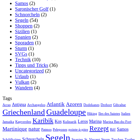
Samos
(2)
Saronischer Golf
(1)
Schnorcheln
(2)
Segeln
(54)
Shoppen
(2)
Sizilien
(1)
Spanien
(2)
Sporaden
(1)
Sturm
(1)
SVGs
(1)
Technik
(10)
Tipps und Tricks
(36)
Uncategorized
(2)
Urlaub
(1)
Vulkan
(2)
Wandern
(4)
Tags
Atlantik
Azoren
Antigua
Acras
Archangelos
Dodekanes
Drehort
Gibraltar
Guadeloupe
Griechenland
Hiking
Iles des Saintes
Italien
Karibik
Kos
Leros
Marina
Jamaika
Kapverden
Kulinarik
Marina Bas-du-Fort
Rezept
Martinique
natur
Samos
Patmos
Pelepones
pointe-à-pitre
Riff
Segeln
Schnorcheln
Schildkröten
Spanien
St. Vincent
Sturm
Tauchen
Turtles