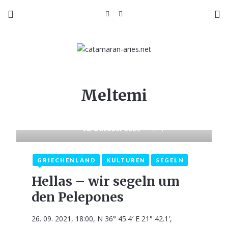
Meltemi
10. Oktober 2021
4
GRIECHENLAND
KULTUREN
SEGELN
Hellas – wir segeln um
den Pelepones
26. 09. 2021, 18:00, N 36° 45.4′ E 21° 42.1′,