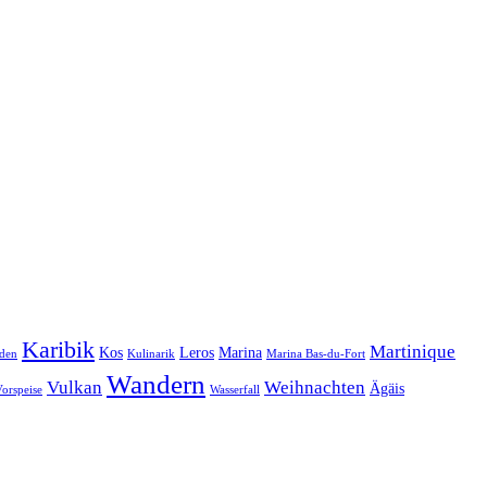
Karibik
Martinique
Kos
Leros
Marina
den
Kulinarik
Marina Bas-du-Fort
Wandern
Vulkan
Weihnachten
Ägäis
orspeise
Wasserfall