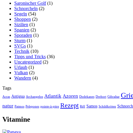
Saronischer Golf
(1)
Schnorcheln
(2)
Segeln
(54)
Shoppen
(2)
Sizilien
(1)
Spanien
(2)
Sporaden
(1)
Sturm
(1)
SVGs
(1)
Technik
(10)
Tipps und Tricks
(36)
Uncategorized
(2)
Urlaub
(1)
Vulkan
(2)
Wandern
(4)
Tags
Gri
Atlantik
Azoren
Antigua
Acras
Archangelos
Dodekanes
Drehort
Gibraltar
Rezept
natur
Samos
Schnorch
Patmos
Pelepones
pointe-à-pitre
Riff
Schildkröten
Vitamine