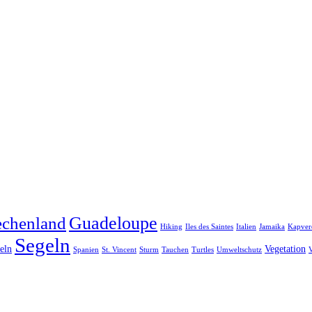
Guadeloupe
echenland
Hiking
Iles des Saintes
Italien
Jamaika
Kapver
Segeln
eln
Vegetation
Spanien
St. Vincent
Sturm
Tauchen
Turtles
Umweltschutz
V