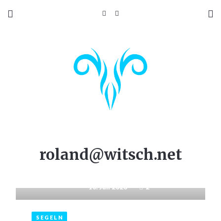
roland@witsch.net
10. Juli 2020
2
SEGELN